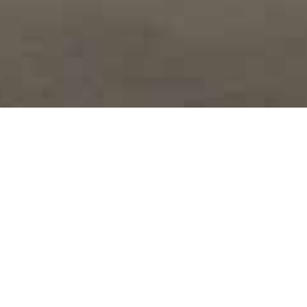
رسن 01
01
يقع مشروع رسن
في الرياض — حي المصيف، وهو من مشاريع فلل.
2,000
7
يتكوّن المشروع من
مبانٍ جميعها شقق، على أرض تبلغ مساحتها
308
265
م². تتراوح مساحات الوحدات بين
و
م². وقد تم بيع جميع وحدات
المشروع.
0
2000